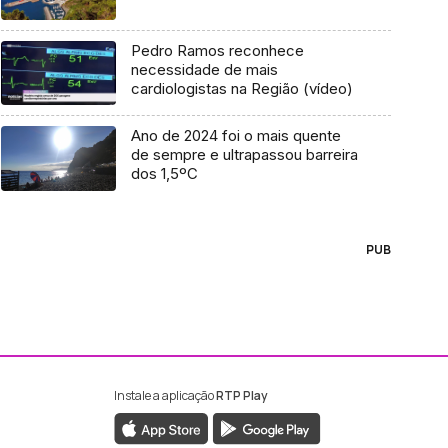
Pedro Ramos reconhece
necessidade de mais
cardiologistas na Região (vídeo)
Ano de 2024 foi o mais quente
de sempre e ultrapassou barreira
dos 1,5ºC
PUB
Instale a aplicação
RTP Play
ebook da RTP Madeira
nstagram da RTP Madeira