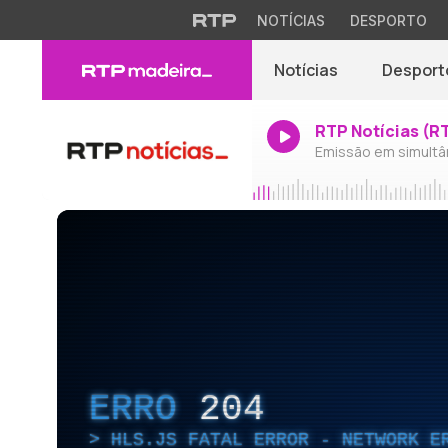
NOTÍCIAS
DESPORTO
Notícias
Desport
RTP Notícias (R
Emissão em simultâ
ERRO
204
HLS.JS FATAL ERROR - NETWORK E