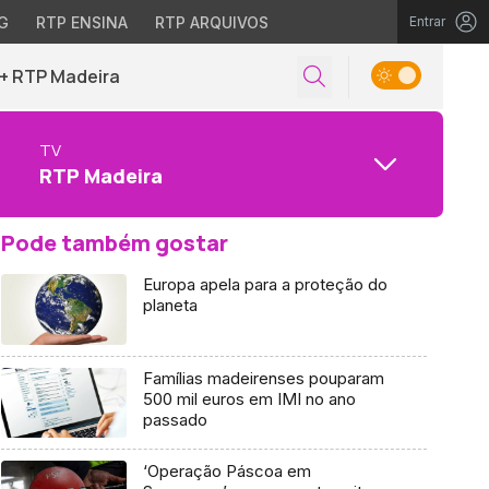
G
RTP ENSINA
RTP ARQUIVOS
Entrar
+ RTP Madeira
TV
RTP Madeira
Pode também gostar
Europa apela para a proteção do
planeta
Famílias madeirenses pouparam
500 mil euros em IMI no ano
passado
‘Operação Páscoa em