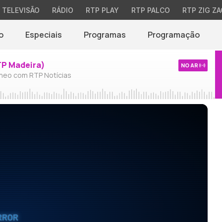
TELEVISÃO
RÁDIO
RTP PLAY
RTP PALCO
RTP ZIG ZA
o
Especiais
Programas
Programação
TP Madeira)
NO AR
neo com RTP Notícias
RROR