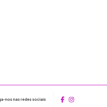
Aceder ao Fac
Aceder ao I
ga-nos nas redes sociais