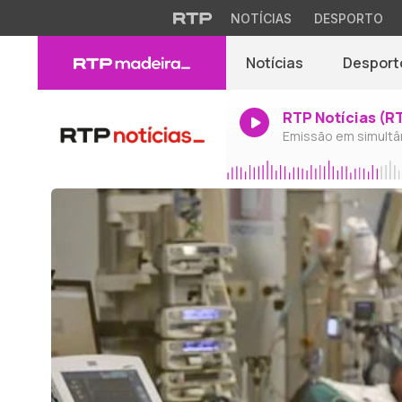
NOTÍCIAS
DESPORTO
Notícias
Desport
RTP Notícias (R
Emissão em simultâ