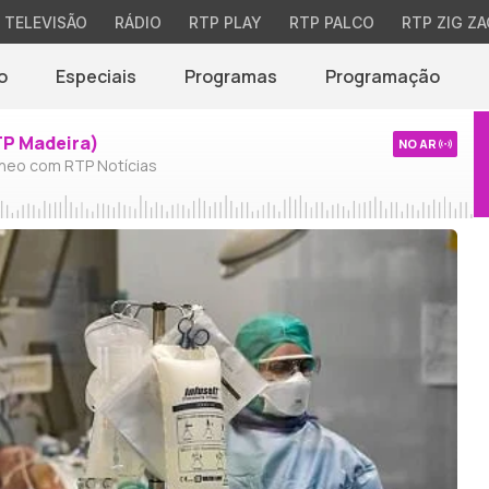
TELEVISÃO
RÁDIO
RTP PLAY
RTP PALCO
RTP ZIG ZA
o
Especiais
Programas
Programação
TP Madeira)
NO AR
neo com RTP Notícias