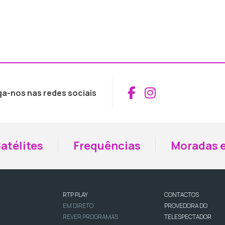
Aceder ao Fac
Aceder ao I
ga-nos nas redes sociais
atélites
Frequências
Moradas e
RTP PLAY
CONTACTOS
EM DIRETO
PROVEDORA DO
REVER PROGRAMAS
TELESPECTADOR