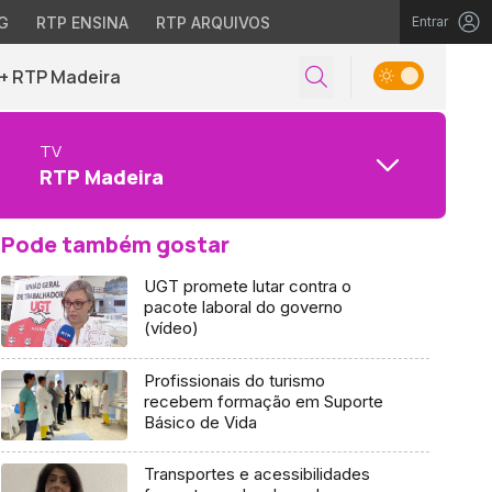
G
RTP ENSINA
RTP ARQUIVOS
Entrar
+ RTP Madeira
TV
RTP Madeira
Pode também gostar
UGT promete lutar contra o
pacote laboral do governo
(vídeo)
Profissionais do turismo
recebem formação em Suporte
Básico de Vida
Transportes e acessibilidades