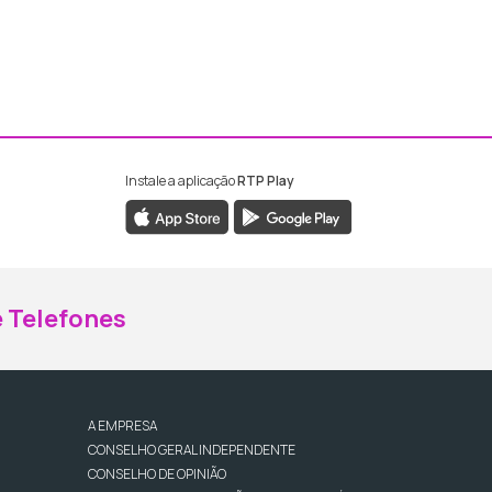
Instale a aplicação
RTP Play
ebook da RTP Madeira
nstagram da RTP Madeira
 Telefones
A EMPRESA
CONSELHO GERAL INDEPENDENTE
CONSELHO DE OPINIÃO