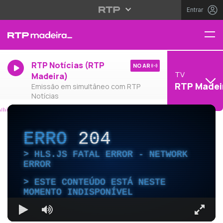
Entrar
RTP Notícias (RTP
NO AR
TV
Madeira)
RTP Madei
Emissão em simultâneo com RTP
Notícias
ERRO
204
HLS.JS FATAL ERROR - NETWORK
ERROR
ESTE CONTEÚDO ESTÁ NESTE
MOMENTO INDISPONÍVEL