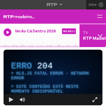
Entrar
Verão Cá Dentro 2026
NO AR
TV
RTP Madei
ERRO
204
HLS.JS FATAL ERROR - NETWORK
ERROR
ESTE CONTEÚDO ESTÁ NESTE
MOMENTO INDISPONÍVEL