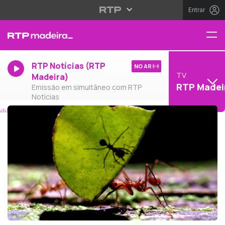
Entrar
RTP Notícias (RTP
NO AR
TV
Madeira)
RTP Madei
Emissão em simultâneo com RTP
Notícias