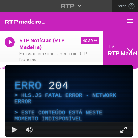
Entrar
RTP Notícias (RTP
NO AR
TV
Madeira)
RTP Madei
Emissão em simultâneo com RTP
Notícias
ERRO
204
HLS.JS FATAL ERROR - NETWORK
ERROR
ESTE CONTEÚDO ESTÁ NESTE
MOMENTO INDISPONÍVEL