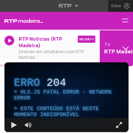
Entrar
RTP Notícias (RTP
NO AR
TV
Madeira)
RTP Madei
Emissão em simultâneo com RTP
Notícias
ERRO
204
HLS.JS FATAL ERROR - NETWORK
ERROR
ESTE CONTEÚDO ESTÁ NESTE
MOMENTO INDISPONÍVEL