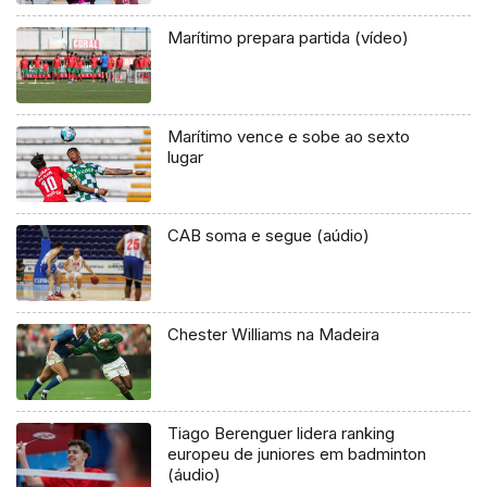
Marítimo prepara partida (vídeo)
Marítimo vence e sobe ao sexto
lugar
CAB soma e segue (aúdio)
Chester Williams na Madeira
Tiago Berenguer lidera ranking
europeu de juniores em badminton
(áudio)