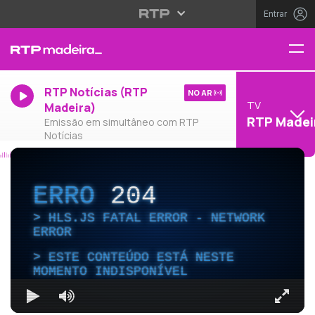
Entrar
RTP Notícias (RTP
NO AR
TV
Madeira)
RTP Madei
Emissão em simultâneo com RTP
Notícias
ERRO
204
HLS.JS FATAL ERROR - NETWORK
ERROR
ESTE CONTEÚDO ESTÁ NESTE
MOMENTO INDISPONÍVEL