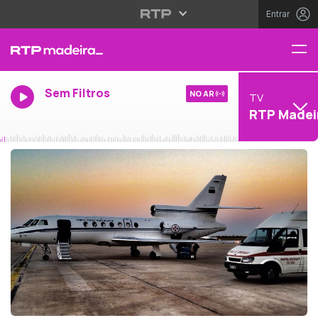
Entrar
Sem Filtros
NO AR
TV
RTP Madei