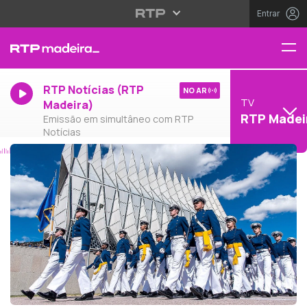
Entrar
RTP Notícias (RTP
NO AR
TV
Madeira)
RTP Madei
Emissão em simultâneo com RTP
Notícias