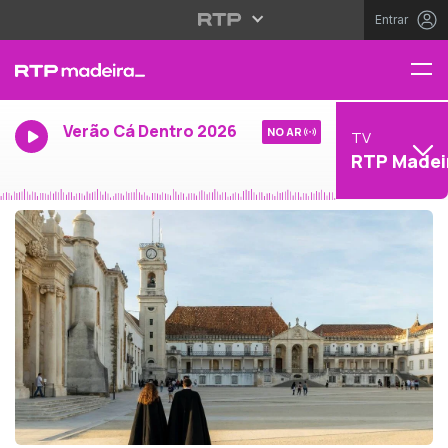
Entrar
Verão Cá Dentro 2026
NO AR
TV
RTP Madei