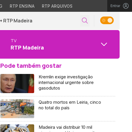
G
RTP ENSINA
RTP ARQUIVOS
Entrar
+ RTP Madeira
TV
RTP Madeira
Pode também gostar
Kremlin exige investigação
internacional urgente sobre
gasodutos
Quatro mortos em Leiria, cinco
no total do país
Madeira vai distribuir 10 mil