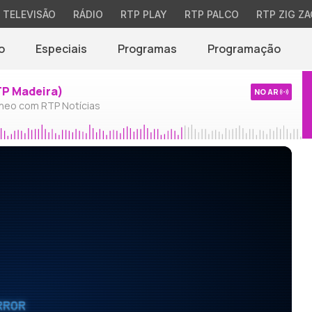
TELEVISÃO
RÁDIO
RTP PLAY
RTP PALCO
RTP ZIG ZA
o
Especiais
Programas
Programação
TP Madeira)
NO AR
neo com RTP Notícias
RROR