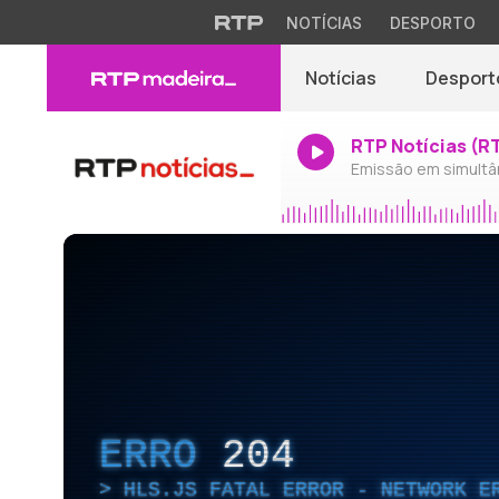
NOTÍCIAS
DESPORTO
Notícias
Desport
RTP Notícias (R
Emissão em simultâ
ERRO
204
HLS.JS FATAL ERROR - NETWORK E