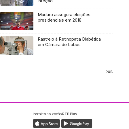
infeção
Maduro assegura eleições
presidenciais em 2018
Rastreio à Retinopatia Diabética
em Câmara de Lobos
PUB
Instale a aplicação
RTP Play
ebook da RTP Madeira
nstagram da RTP Madeira