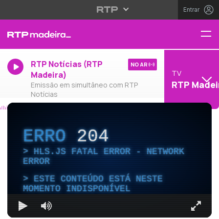
Entrar
RTP Notícias (RTP
NO AR
TV
Madeira)
RTP Madei
Emissão em simultâneo com RTP
Notícias
ERRO
204
HLS.JS FATAL ERROR - NETWORK
ERROR
ESTE CONTEÚDO ESTÁ NESTE
MOMENTO INDISPONÍVEL