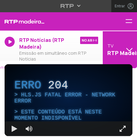
Entrar
RTP Notícias (RTP
NO AR
TV
Madeira)
RTP Madei
Emissão em simultâneo com RTP
Notícias
ERRO
204
HLS.JS FATAL ERROR - NETWORK
ERROR
ESTE CONTEÚDO ESTÁ NESTE
MOMENTO INDISPONÍVEL