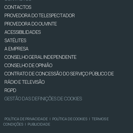
CONTACTOS
PROVEDORA DO TELESPECTADOR
PROVEDORA DO OUVINTE
ACESSIBILIDADES
SATÉLITES
A EMPRESA
CONSELHO GERAL INDEPENDENTE
CONSELHO DE OPINIÃO
CONTRATO DE CONCESSÃO DO SERVIÇO PÚBLICO DE
RÁDIO E TELEVISÃO
RGPD
GESTÃO DAS DEFINIÇÕES DE COOKIES
POLÍTICA DE PRIVACIDADE
|
POLÍTICA DE COOKIES
|
TERMOS E
CONDIÇÕES
|
PUBLICIDADE