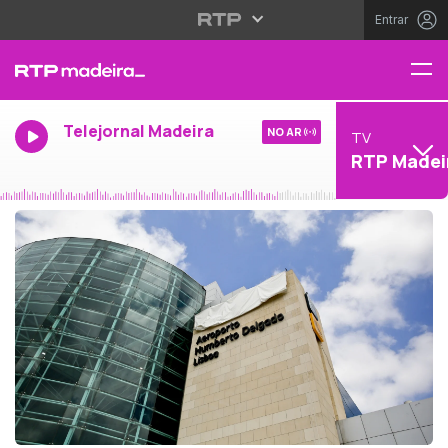
Entrar
Telejornal Madeira
NO AR
TV
RTP Madei