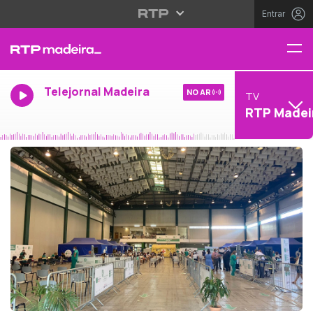
Entrar
Telejornal Madeira
NO AR
TV
RTP Madei