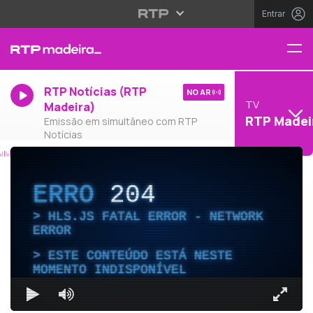
Entrar
RTP Notícias (RTP
NO AR
TV
Madeira)
RTP Madei
Emissão em simultâneo com RTP
Notícias
ERRO
204
HLS.JS FATAL ERROR - NETWORK
ERROR
ESTE CONTEÚDO ESTÁ NESTE
MOMENTO INDISPONÍVEL