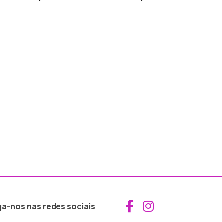
Aceder ao Fac
Aceder ao I
ga-nos nas redes sociais