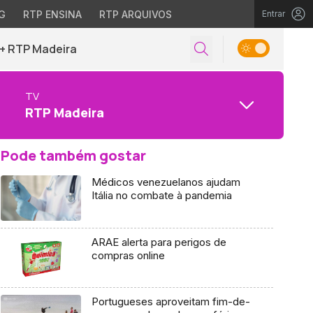
G
RTP ENSINA
RTP ARQUIVOS
Entrar
+ RTP Madeira
TV
RTP Madeira
Pode também gostar
Médicos venezuelanos ajudam
Itália no combate à pandemia
ARAE alerta para perigos de
compras online
Portugueses aproveitam fim-de-