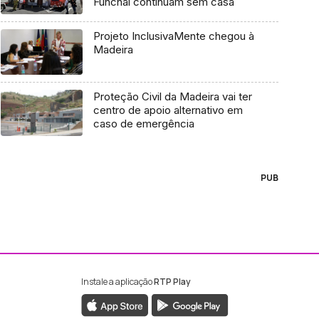
Funchal continuam sem casa
Projeto InclusivaMente chegou à
Madeira
Proteção Civil da Madeira vai ter
centro de apoio alternativo em
caso de emergência
PUB
Instale a aplicação
RTP Play
ebook da RTP Madeira
nstagram da RTP Madeira