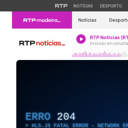
NOTÍCIAS
DESPORTO
Notícias
Desport
RTP Notícias (R
Emissão em simultâ
ERRO
204
HLS.JS FATAL ERROR - NETWORK E