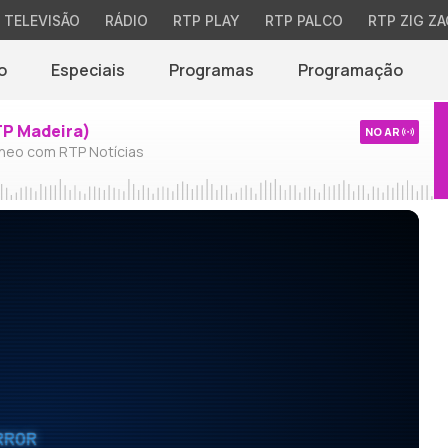
TELEVISÃO
RÁDIO
RTP PLAY
RTP PALCO
RTP ZIG ZA
o
Especiais
Programas
Programação
TP Madeira)
NO AR
neo com RTP Notícias
RROR