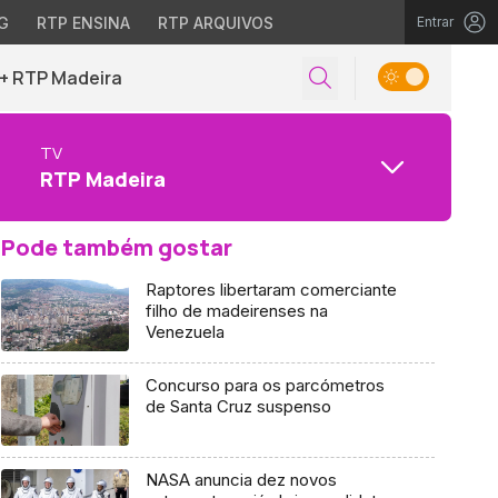
G
RTP ENSINA
RTP ARQUIVOS
Entrar
+ RTP Madeira
TV
RTP Madeira
Pode também gostar
Raptores libertaram comerciante
filho de madeirenses na
Venezuela
Concurso para os parcómetros
de Santa Cruz suspenso
NASA anuncia dez novos