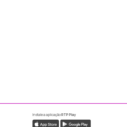
Instale a aplicação
RTP Play
ebook da RTP Madeira
nstagram da RTP Madeira