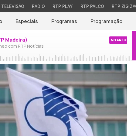
TELEVISÃO
RÁDIO
RTP PLAY
RTP PALCO
RTP ZIG ZA
o
Especiais
Programas
Programação
TP Madeira)
NO AR
neo com RTP Notícias