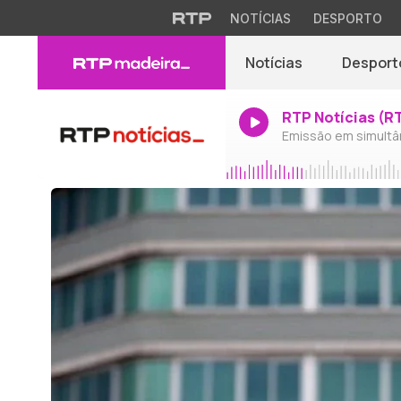
NOTÍCIAS
DESPORTO
Notícias
Desport
RTP Notícias (R
Emissão em simultâ