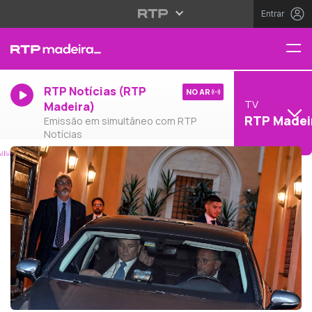
Entrar
RTP Notícias (RTP
NO AR
TV
Madeira)
RTP Madei
Emissão em simultâneo com RTP
Notícias