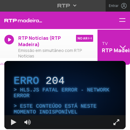
Entrar
RTP Notícias (RTP
NO AR
TV
Madeira)
RTP Madei
Emissão em simultâneo com RTP
Notícias
ERRO
204
HLS.JS FATAL ERROR - NETWORK
ERROR
ESTE CONTEÚDO ESTÁ NESTE
MOMENTO INDISPONÍVEL