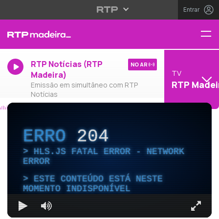
Entrar
RTP Notícias (RTP
NO AR
TV
Madeira)
RTP Madei
Emissão em simultâneo com RTP
Notícias
ERRO
204
HLS.JS FATAL ERROR - NETWORK
ERROR
ESTE CONTEÚDO ESTÁ NESTE
MOMENTO INDISPONÍVEL