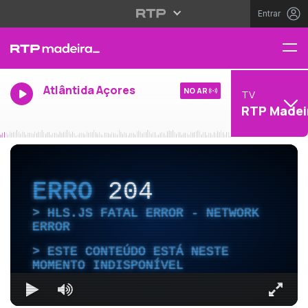
Entrar
Atlântida Açores
NO AR
TV
RTP Madei
ERRO
204
HLS.JS FATAL ERROR - NETWORK
ERROR
ESTE CONTEÚDO ESTÁ NESTE
MOMENTO INDISPONÍVEL