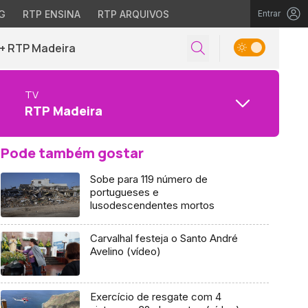
G
RTP ENSINA
RTP ARQUIVOS
Entrar
+ RTP Madeira
TV
RTP Madeira
Pode também gostar
Sobe para 119 número de
portugueses e
lusodescendentes mortos
Carvalhal festeja o Santo André
Avelino (vídeo)
Exercício de resgate com 4