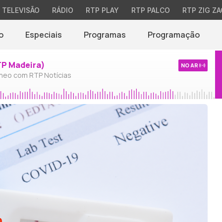
TELEVISÃO
RÁDIO
RTP PLAY
RTP PALCO
RTP ZIG ZA
o
Especiais
Programas
Programação
TP Madeira)
NO AR
neo com RTP Notícias