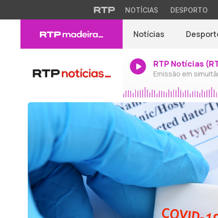
NOTÍCIAS
DESPORTO
Notícias
Desport
RTP Notícias (R
Emissão em simultâ