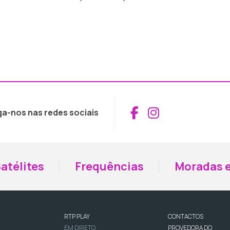
Aceder ao Fac
Aceder ao I
ga-nos nas redes sociais
atélites
Frequências
Moradas e
RTP PLAY
CONTACTOS
EM DIRETO
PROVEDORA DO