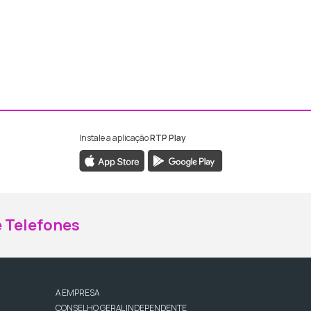
Instale a aplicação
RTP Play
ebook da RTP Madeira
nstagram da RTP Madeira
 Telefones
A EMPRESA
CONSELHO GERAL INDEPENDENTE