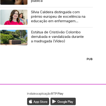
pública
Sílvia Caldeira distinguida com
prémio europeu de excelência na
educação em enfermagem
(vídeo)
Estátua de Cristóvão Colombo
derrubada e vandalizada durante
a madrugada (Vídeo)
PUB
Instale a aplicação
RTP Play
ebook da RTP Madeira
nstagram da RTP Madeira