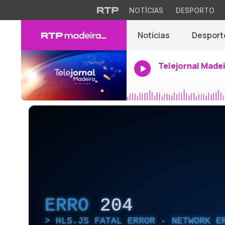
NOTÍCIAS
DESPORTO
Notícias
Desport
Telejornal Made
ERRO
204
HLS.JS FATAL ERROR - NETWORK E