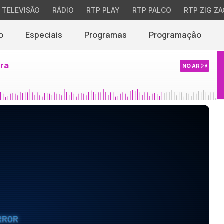
TELEVISÃO
RÁDIO
RTP PLAY
RTP PALCO
RTP ZIG ZA
o
Especiais
Programas
Programação
ira
NO AR
RROR