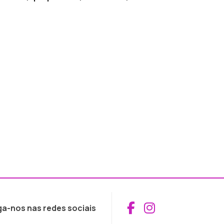
Aceder ao Fac
Aceder ao I
ga-nos nas redes sociais