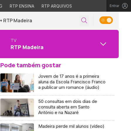
G
RTP ENSINA
RTP ARQUIVOS
Entrar
+ RTP Madeira
TV
RTP Madeira
Pode também gostar
Jovem de 17 anos é a primeira
aluna da Escola Francisco Franco
a publicar um romance (áudio)
50 consultas em dois dias de
consulta aberta em Santo
António e na Nazaré
Madeira perde mil alunos (vídeo)