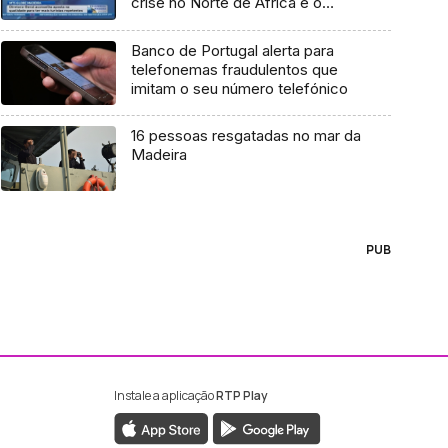
crise no Norte de África é o
grande desafio que se coloca à
Região (Vídeo)
Banco de Portugal alerta para
telefonemas fraudulentos que
imitam o seu número telefónico
16 pessoas resgatadas no mar da
Madeira
PUB
Instale a aplicação
RTP Play
ebook da RTP Madeira
nstagram da RTP Madeira