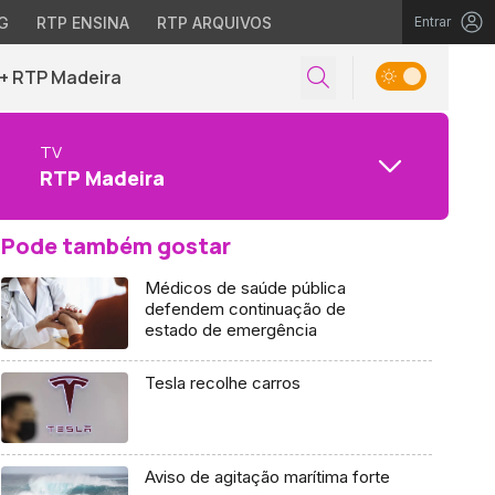
G
RTP ENSINA
RTP ARQUIVOS
Entrar
+ RTP Madeira
TV
RTP Madeira
Pode também gostar
Médicos de saúde pública
defendem continuação de
estado de emergência
Tesla recolhe carros
Aviso de agitação marítima forte