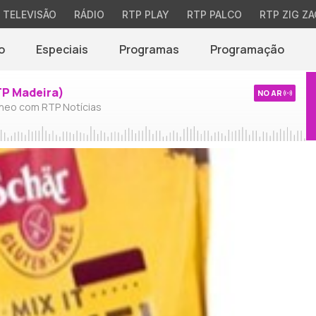
TELEVISÃO
RÁDIO
RTP PLAY
RTP PALCO
RTP ZIG ZA
o
Especiais
Programas
Programação
TP Madeira)
NO AR
neo com RTP Notícias