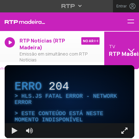
Entrar
RTP Notícias (RTP
NO AR
TV
Madeira)
RTP Madei
Emissão em simultâneo com RTP
Notícias
ERRO
204
HLS.JS FATAL ERROR - NETWORK
ERROR
ESTE CONTEÚDO ESTÁ NESTE
MOMENTO INDISPONÍVEL