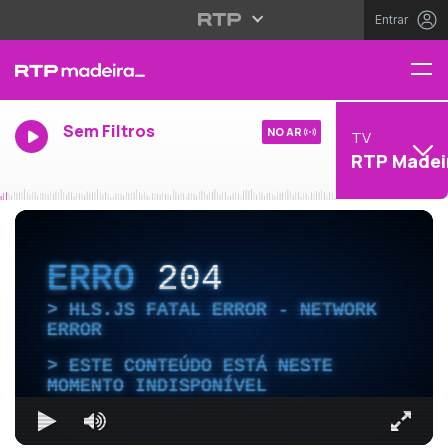
Entrar
Sem Filtros
NO AR
TV
RTP Madei
ERRO
204
HLS.JS FATAL ERROR - NETWORK
ERROR
ESTE CONTEÚDO ESTÁ NESTE
MOMENTO INDISPONÍVEL