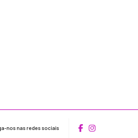
Aceder ao Fac
Aceder ao I
ga-nos nas redes sociais