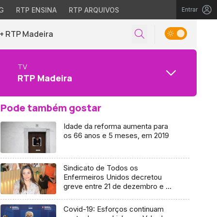
G
RTP ENSINA
RTP ARQUIVOS
Entrar
+ RTP Madeira
TV
RTP Madeira
Pode também gostar
Idade da reforma aumenta para
os 66 anos e 5 meses, em 2019
Sindicato de Todos os
Enfermeiros Unidos decretou
greve entre 21 de dezembro e 2
de janeiro (áudio)
Covid-19: Esforços continuam