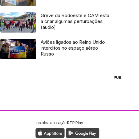
Greve da Rodoeste e CAM está
a criar algumas perturbações
(áudio)
Aviões ligados ao Reino Unido
interditos no espaço aéreo
Russo
PUB
Instale a aplicação
RTP Play
ebook da RTP Madeira
nstagram da RTP Madeira