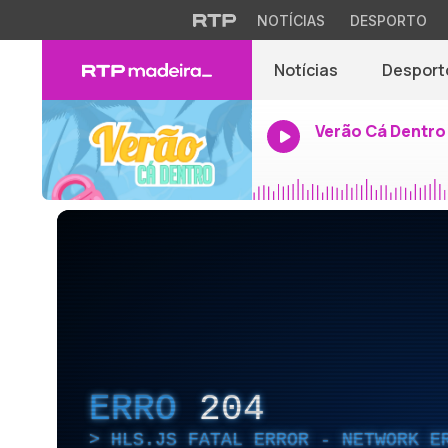
NOTÍCIAS
DESPORTO
Notícias
Desport
Verão Cá Dentro
ERRO
204
HLS.JS FATAL ERROR - NETWORK E