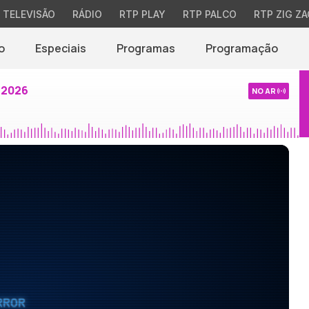
TELEVISÃO
RÁDIO
RTP PLAY
RTP PALCO
RTP ZIG ZA
o
Especiais
Programas
Programação
 2026
NO AR
RROR