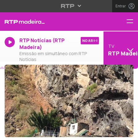
Entrar
RTP Notícias (RTP
NO AR
TV
Madeira)
RTP Madei
Emissão em simultâneo com RTP
Notícias