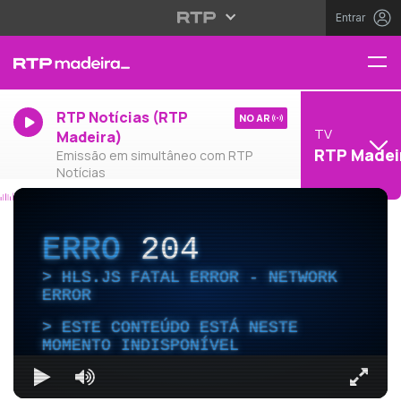
Entrar
RTP Notícias (RTP
NO AR
TV
Madeira)
RTP Madei
Emissão em simultâneo com RTP
Notícias
ERRO
204
HLS.JS FATAL ERROR - NETWORK
ERROR
ESTE CONTEÚDO ESTÁ NESTE
MOMENTO INDISPONÍVEL