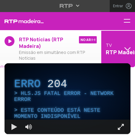
Entrar
RTP Notícias (RTP
NO AR
TV
Madeira)
RTP Madei
Emissão em simultâneo com RTP
Notícias
ERRO
204
HLS.JS FATAL ERROR - NETWORK
ERROR
ESTE CONTEÚDO ESTÁ NESTE
MOMENTO INDISPONÍVEL