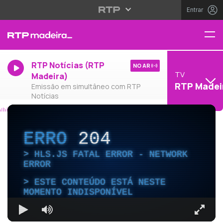
Entrar
RTP Notícias (RTP
NO AR
TV
Madeira)
RTP Madei
Emissão em simultâneo com RTP
Notícias
ERRO
204
HLS.JS FATAL ERROR - NETWORK
ERROR
ESTE CONTEÚDO ESTÁ NESTE
MOMENTO INDISPONÍVEL