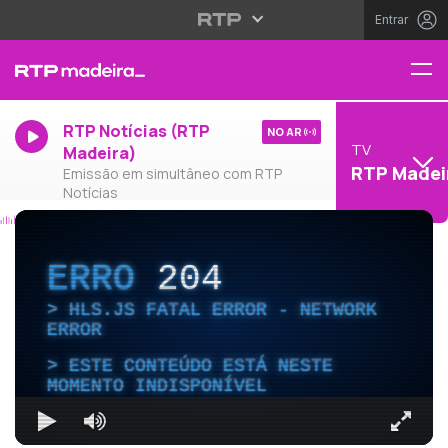
Entrar
RTP Notícias (RTP
NO AR
TV
Madeira)
RTP Madei
Emissão em simultâneo com RTP
Notícias
ERRO
204
HLS.JS FATAL ERROR - NETWORK
ERROR
ESTE CONTEÚDO ESTÁ NESTE
MOMENTO INDISPONÍVEL