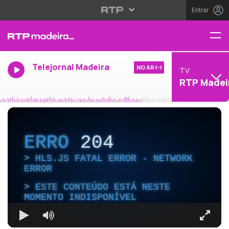
Entrar
Telejornal Madeira
NO AR
TV
RTP Madei
ERRO
204
HLS.JS FATAL ERROR - NETWORK
ERROR
ESTE CONTEÚDO ESTÁ NESTE
MOMENTO INDISPONÍVEL