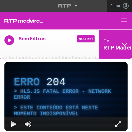
Entrar
Sem Filtros
NO AR
TV
RTP Madei
ERRO
204
HLS.JS FATAL ERROR - NETWORK
ERROR
ESTE CONTEÚDO ESTÁ NESTE
MOMENTO INDISPONÍVEL