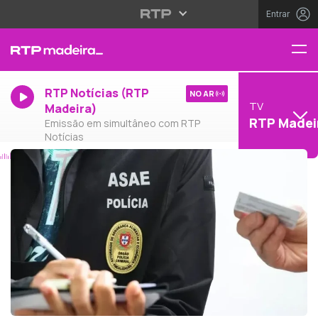
Entrar
RTP Notícias (RTP
NO AR
TV
Madeira)
RTP Madei
Emissão em simultâneo com RTP
Notícias