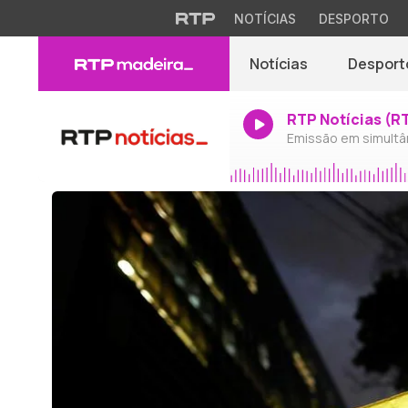
NOTÍCIAS
DESPORTO
Notícias
Desport
RTP Notícias (R
Emissão em simultâ