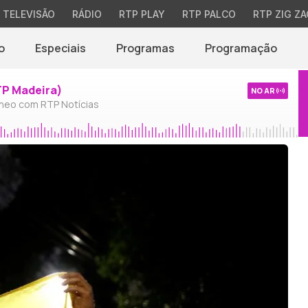
TELEVISÃO
RÁDIO
RTP PLAY
RTP PALCO
RTP ZIG ZA
o
Especiais
Programas
Programação
TP Madeira)
NO AR
neo com RTP Notícias