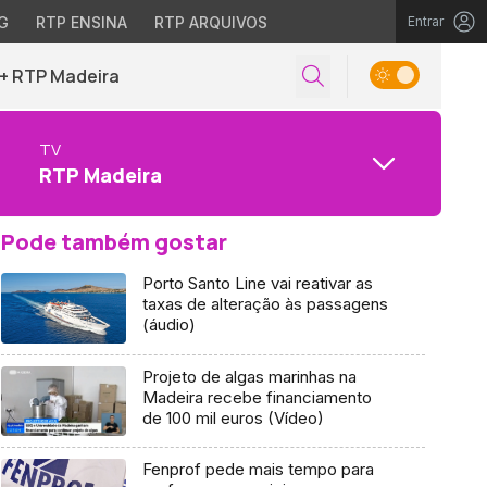
G
RTP ENSINA
RTP ARQUIVOS
Entrar
+ RTP Madeira
TV
RTP Madeira
Pode também gostar
Porto Santo Line vai reativar as
taxas de alteração às passagens
(áudio)
Projeto de algas marinhas na
Madeira recebe financiamento
de 100 mil euros (Vídeo)
Fenprof pede mais tempo para