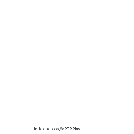
Instale a aplicação
RTP Play