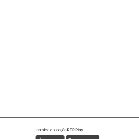
Instale a aplicação
RTP Play
ebook da RTP Madeira
nstagram da RTP Madeira