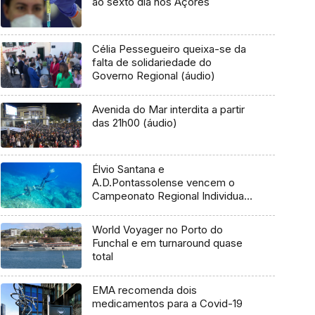
ao sexto dia nos Açores
Célia Pessegueiro queixa-se da
falta de solidariedade do
Governo Regional (áudio)
Avenida do Mar interdita a partir
das 21h00 (áudio)
Élvio Santana e
A.D.Pontassolense vencem o
Campeonato Regional Individual
de Pesca Submarina da Madeira
2023
World Voyager no Porto do
Funchal e em turnaround quase
total
EMA recomenda dois
medicamentos para a Covid-19