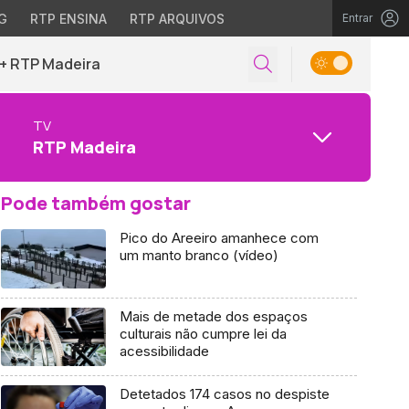
G
RTP ENSINA
RTP ARQUIVOS
Entrar
+ RTP Madeira
TV
RTP Madeira
Pode também gostar
Pico do Areeiro amanhece com
um manto branco (vídeo)
Mais de metade dos espaços
culturais não cumpre lei da
acessibilidade
Detetados 174 casos no despiste