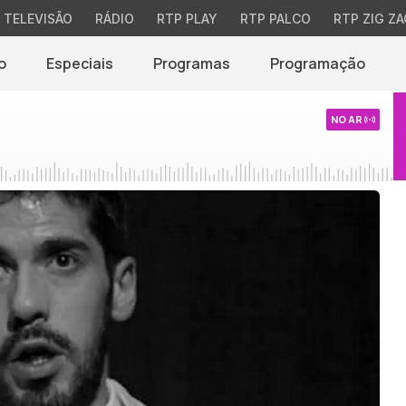
TELEVISÃO
RÁDIO
RTP PLAY
RTP PALCO
RTP ZIG ZA
o
Especiais
Programas
Programação
NO AR