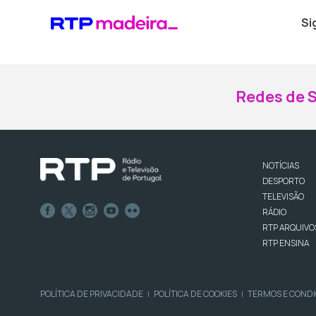
Si
Redes de S
NOTÍCIAS
DESPORTO
TELEVISÃO
RÁDIO
RTP ARQUIVO
RTP ENSINA
POLÍTICA DE PRIVACIDADE
POLÍTICA DE COOKIES
TERMOS E COND
|
|