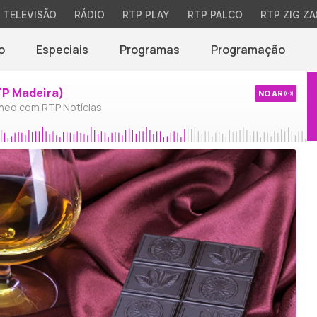
TELEVISÃO
RÁDIO
RTP PLAY
RTP PALCO
RTP ZIG ZA
o
Especiais
Programas
Programação
TP Madeira)
NO AR
neo com RTP Notícias