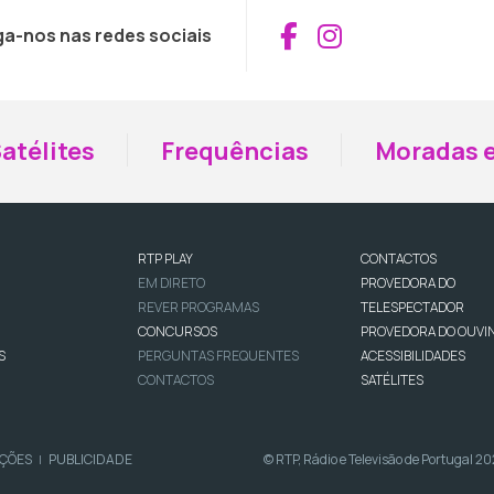
Aceder ao Fac
Aceder ao I
ga-nos nas redes sociais
atélites
Frequências
Moradas e
RTP PLAY
CONTACTOS
EM DIRETO
PROVEDORA DO
REVER PROGRAMAS
TELESPECTADOR
CONCURSOS
PROVEDORA DO OUVI
S
PERGUNTAS FREQUENTES
ACESSIBILIDADES
CONTACTOS
SATÉLITES
IÇÕES
PUBLICIDADE
© RTP, Rádio e Televisão de Portugal 2
|