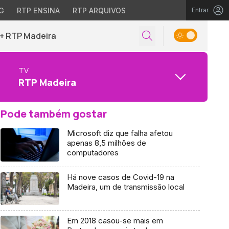
G
RTP ENSINA
RTP ARQUIVOS
Entrar
+ RTP Madeira
TV
RTP Madeira
Pode também gostar
Microsoft diz que falha afetou
apenas 8,5 milhões de
computadores
Há nove casos de Covid-19 na
Madeira, um de transmissão local
Em 2018 casou-se mais em