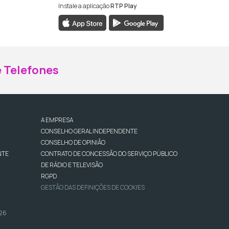
Instale a aplicação
RTP Play
ebook da RTP Madeira
nstagram da RTP Madeira
 Telefones
A EMPRESA
CONSELHO GERAL INDEPENDENTE
CONSELHO DE OPINIÃO
NTE
CONTRATO DE CONCESSÃO DO SERVIÇO PÚBLICO
DE RÁDIO E TELEVISÃO
RGPD
GESTÃO DAS DEFINIÇÕES DE COOKIES
026