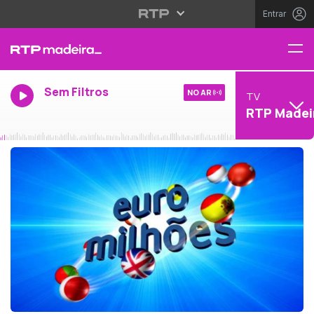
Entrar
Sem Filtros
NO AR
TV
RTP Madei