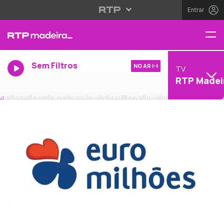
Entrar
Sem Filtros
NO AR
TV
RTP Madei