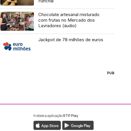
Funchal
Chocolate artesanal misturado
com frutas no Mercado dos
Lavradores (áudio)
Jackpot de 78 milhões de euros
PUB
Instale a aplicação
RTP Play
ebook da RTP Madeira
nstagram da RTP Madeira