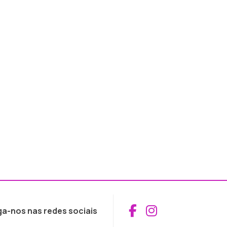
Aceder ao Fac
Aceder ao I
ga-nos nas redes sociais