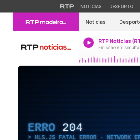
NOTÍCIAS
DESPORTO
Notícias
Desport
RTP Notícias (R
Emissão em simultâ
ERRO
204
HLS.JS FATAL ERROR - NETWORK E