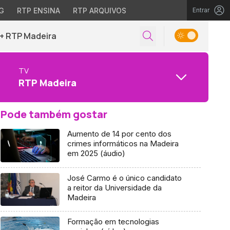
G
RTP ENSINA
RTP ARQUIVOS
Entrar
+ RTP Madeira
TV
RTP Madeira
Pode também gostar
Aumento de 14 por cento dos
crimes informáticos na Madeira
em 2025 (áudio)
José Carmo é o único candidato
a reitor da Universidade da
Madeira
Formação em tecnologias