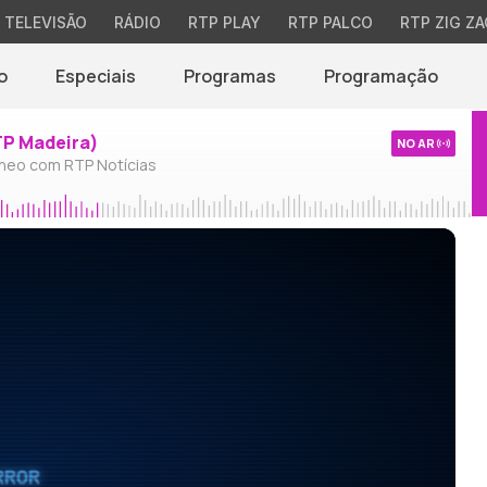
TELEVISÃO
RÁDIO
RTP PLAY
RTP PALCO
RTP ZIG ZA
o
Especiais
Programas
Programação
TP Madeira)
NO AR
neo com RTP Notícias
RROR