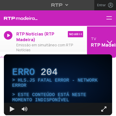
Entrar
RTP Notícias (RTP
NO AR
TV
Madeira)
RTP Madei
Emissão em simultâneo com RTP
Notícias
ERRO
204
HLS.JS FATAL ERROR - NETWORK
ERROR
ESTE CONTEÚDO ESTÁ NESTE
MOMENTO INDISPONÍVEL