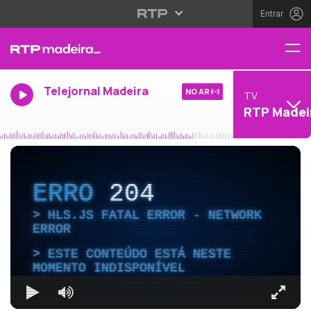
Entrar
Telejornal Madeira
NO AR
TV
RTP Madei
ERRO
204
HLS.JS FATAL ERROR - NETWORK
ERROR
ESTE CONTEÚDO ESTÁ NESTE
MOMENTO INDISPONÍVEL