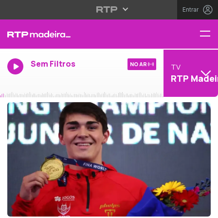
Entrar
Sem Filtros
NO AR
TV
RTP Madei