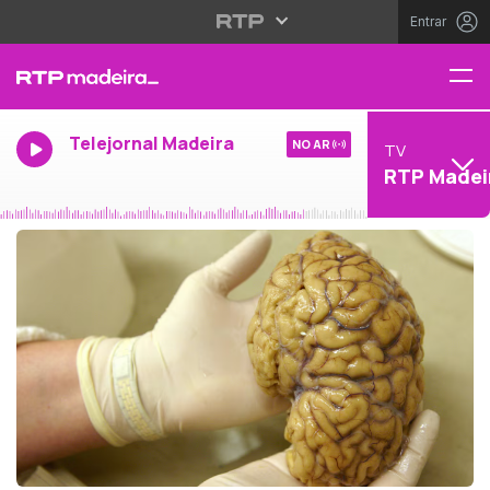
Entrar
Telejornal Madeira
NO AR
TV
RTP Madei