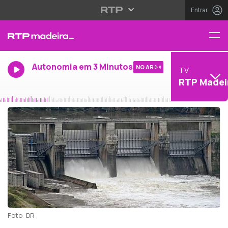
Entrar
Autonomia em 3 Minutos
NO AR
TV
RTP Madei
Foto: DR