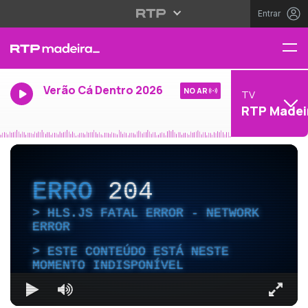
Entrar
Verão Cá Dentro 2026
NO AR
TV
RTP Madei
ERRO
204
HLS.JS FATAL ERROR - NETWORK
ERROR
ESTE CONTEÚDO ESTÁ NESTE
MOMENTO INDISPONÍVEL