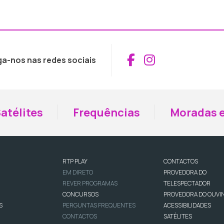
Aceder ao Fac
Aceder ao I
ga-nos nas redes sociais
atélites
Frequências
Moradas e
RTP PLAY
CONTACTOS
EM DIRETO
PROVEDORA DO
REVER PROGRAMAS
TELESPECTADOR
CONCURSOS
PROVEDORA DO OUVI
S
PERGUNTAS FREQUENTES
ACESSIBILIDADES
CONTACTOS
SATÉLITES