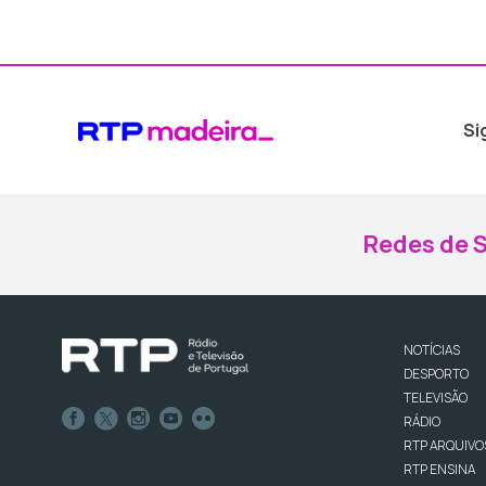
Si
Redes de S
NOTÍCIAS
DESPORTO
TELEVISÃO
RÁDIO
RTP ARQUIVO
RTP ENSINA