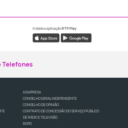
Instale a aplicação
RTP Play
ebook da RTP Madeira
nstagram da RTP Madeira
 Telefones
A EMPRESA
CONSELHO GERAL INDEPENDENTE
CONSELHO DE OPINIÃO
NTE
CONTRATO DE CONCESSÃO DO SERVIÇO PÚBLICO
DE RÁDIO E TELEVISÃO
RGPD