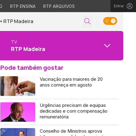
G
RTP ENSINA
RTP ARQUIVOS
Entrar
+ RTP Madeira
TV
RTP Madeira
Pode também gostar
Vacinação para maiores de 20
anos começa em agosto
Urgências precisam de equipas
dedicadas e com compensação
remuneratória
Conselho de Ministros aprova