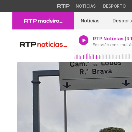
NOTÍCIAS
DESPORTO
Notícias
Desport
RTP Notícias (R
Emissão em simultâ