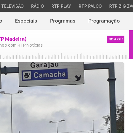
TELEVISÃO
RÁDIO
RTP PLAY
RTP PALCO
RTP ZIG ZA
o
Especiais
Programas
Programação
TP Madeira)
NO AR
neo com RTP Notícias